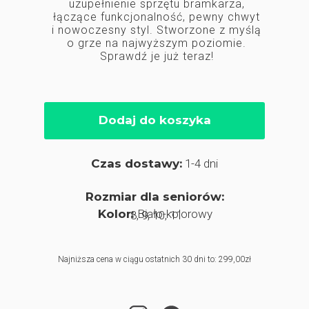
uzupełnienie sprzętu bramkarza,
łączące funkcjonalność, pewny chwyt
i nowoczesny styl. Stworzone z myślą
o grze na najwyższym poziomie.
Sprawdź je już teraz!
Dodaj do koszyka
Czas dostawy:
1-4 dni
Rozmiar dla seniorów:
Kolor:
Biało-kolorowy
8, 9, 10, 11
Najniższa cena w ciągu ostatnich 30 dni to: 299,00zł